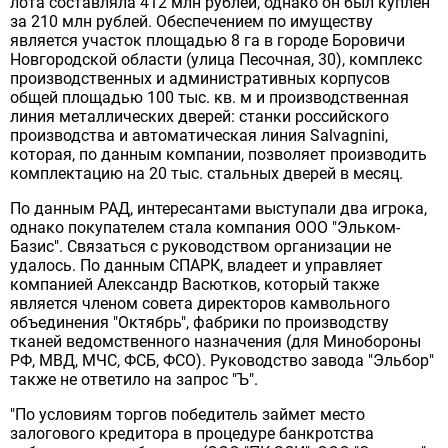
лота составляла 412 млн рублей, однако он был куплен
за 210 млн рублей. Обеспечением по имуществу
является участок площадью 8 га в городе Боровичи
Новгородской области (улица Песочная, 30), комплекс
производственных и административных корпусов
общей площадью 100 тыс. кв. м и производственная
линия металлических дверей: станки российского
производства и автоматическая линия Salvagnini,
которая, по данным компании, позволяет производить
комплектацию на 20 тыс. стальных дверей в месяц.
По данным РАД, интересантами выступали два игрока,
однако покупателем стала компания ООО "Эльком-
Базис". Связаться с руководством организации не
удалось. По данным СПАРК, владеет и управляет
компанией Александр Васютков, который также
является членом совета директоров камвольного
объединения "Октябрь", фабрики по производству
тканей ведомственного назначения (для Минобороны
РФ, МВД, МЧС, ФСБ, ФСО). Руководство завода "Эльбор"
также не ответило на запрос "Ъ".
"По условиям торгов победитель займет место
залогового кредитора в процедуре банкротства