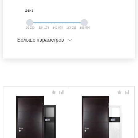
Цена
99 250
124 153
149 055
173 958
198 860
Больше параметров