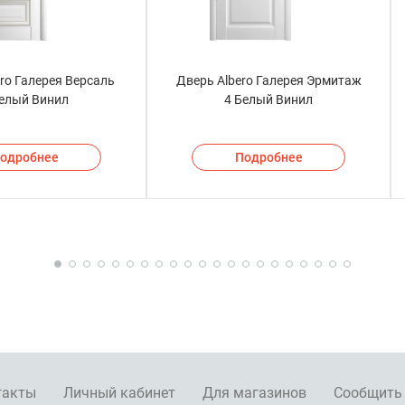
ro Галерея Версаль
Дверь Albero Галерея Эрмитаж
Белый Винил
4 Белый Винил
одробнее
Подробнее
такты
Личный кабинет
Для магазинов
Сообщить