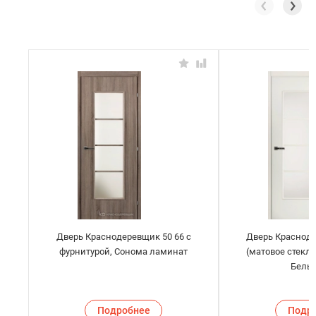
Дверь Краснодеревщик 50 66 с
Дверь Краснод
фурнитурой, Сонома ламинат
(матовое стекло
Белы
Подробнее
Подр