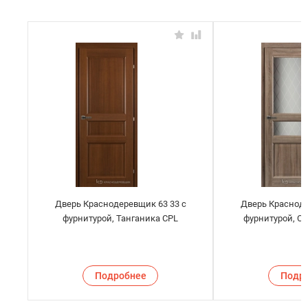
Дверь Краснодеревщик 63 33 с
Дверь Красноде
фурнитурой, Танганика CPL
фурнитурой, С
Подробнее
Подр