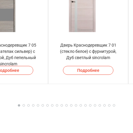
аснодеревщик 7 05
Дверь Краснодеревщик 7 01
ателак сильвер) с
(стекло белое) с фурнитурой,
ой, Дуб пепельный
Дуб светлый sincrolam
sincrolam
одробнее
Подробнее