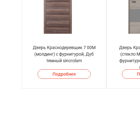
Дверь Краснодеревщик 7 00М
Дверь Кр
(молдинг) с фурнитурой, Дуб
(стекло М
темный sincrolam
фурнитур
Подробнее
П