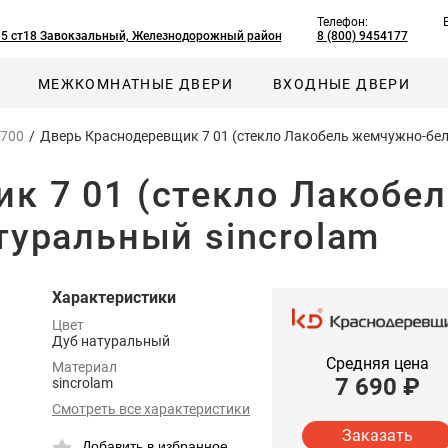
Телефон:
, 5 ст18 Завокзальный, Железнодорожный район
8 (800) 9454177
МЕЖКОМНАТНЫЕ ДВЕРИ
ВХОДНЫЕ ДВЕРИ
 700
/
Дверь Краснодеревщик 7 01 (стекло Лакобель жемчужно-белы
к 7 01 (стекло Лакобе
туральный sincrolam
Характеристики
Цвет
Дуб натуральный
Средняя цена
Материал
7 690
₽
sincrolam
Смотреть все характеристики
Заказать
Добавить в избранное