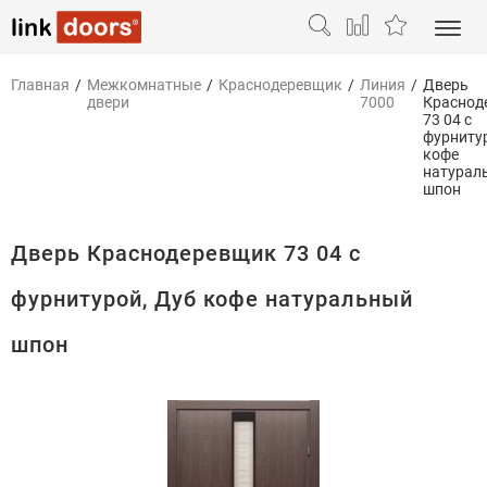
Главная
/
Межкомнатные
/
Краснодеревщик
/
Линия
/
Дверь
двери
7000
Краснод
73 04 с
фурниту
кофе
натурал
шпон
Дверь Краснодеревщик 73 04 с
фурнитурой, Дуб кофе натуральный
шпон