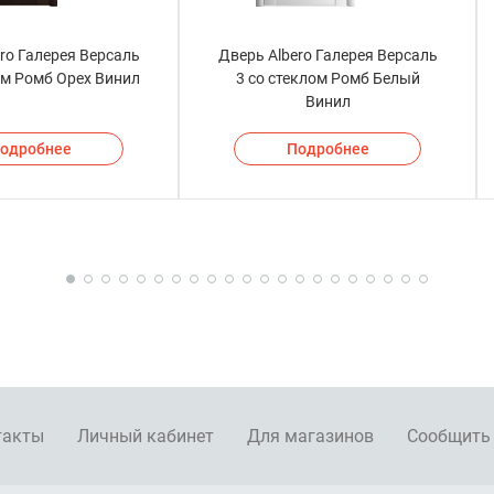
ro Галерея Версаль
Дверь Albero Галерея Версаль
ом Ромб Орех Винил
3 со стеклом Ромб Белый
Винил
одробнее
Подробнее
такты
Личный кабинет
Для магазинов
Сообщить