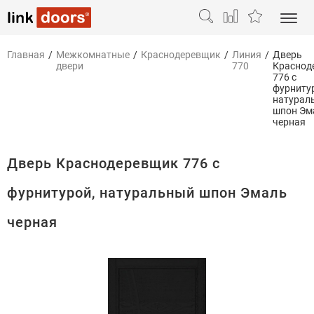
Главная
/
Межкомнатные
/
Краснодеревщик
/
Линия
/
Дверь
двери
770
Краснод
776 с
фурниту
натурал
шпон Эм
черная
Дверь Краснодеревщик 776 с
фурнитурой, натуральный шпон Эмаль
черная