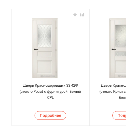
Дверь Краснодеревщик 33 42Ф
Дверь Краснод
(стекло Роса) с фурнитурой, Белый
(стекло Кристал
CPL
Белы
Подробнее
Подр