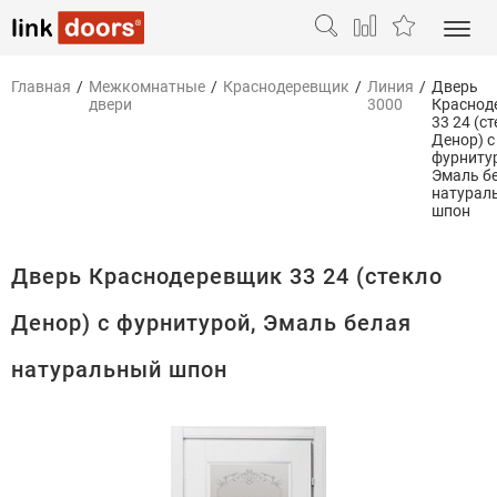
Главная
/
Межкомнатные
/
Краснодеревщик
/
Линия
/
Дверь
двери
3000
Краснод
33 24 (с
Денор) с
фурниту
Эмаль б
натурал
шпон
Дверь Краснодеревщик 33 24 (стекло
Денор) с фурнитурой, Эмаль белая
натуральный шпон