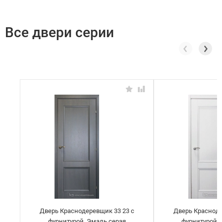
Все двери серии
Дверь Краснодеревщик 33 23 с
Дверь Красноде
фурнитурой, Эмаль серая
фурнитурой,