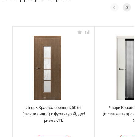
Дверь Краснодеревщик 50 66
Дверь Краснод
(стекло лиана) с фурнитурой, Дуб
(стекло сетка) с 
риэль CPL
C