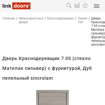
Главная
/
Межкомнатные
/
Краснодеревщик
/
Линия
/
Дверь
двери
700
Краснод
7 05 (ст
Мателак
сильвер)
фурниту
пепельн
sincrola
Дверь Краснодеревщик 7 05 (стекло
Мателак сильвер) с фурнитурой, Дуб
пепельный sincrolam